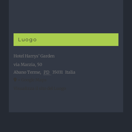
Luogo
Hotel Harrys’ Garden
via Marzia, 50
Abano Terme
,
PD
35031
Italia
+ Google Maps
Visualizza il sito del Luogo