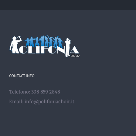
CONTACT INFO
Telefono: 338 859 2848
Email:
info@polifoniachoir.it