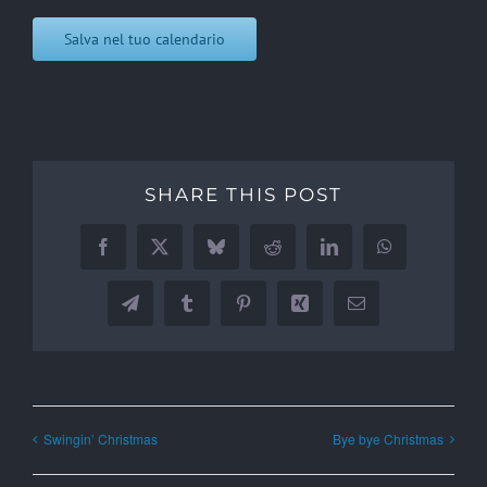
Salva nel tuo calendario
SHARE THIS POST
Facebook
X
Bluesky
Reddit
LinkedIn
WhatsApp
Telegram
Tumblr
Pinterest
Xing
Email
Swingin’ Christmas
Bye bye Christmas