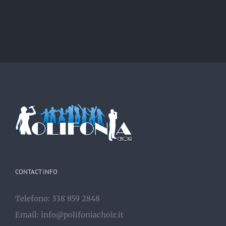
CONTACT INFO
Telefono: 338 859 2848
Email:
info@polifoniachoir.it