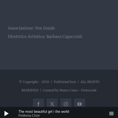
Associazione:
Vox Inside
Direttrice Artistica:
Barbara Capaccioli
© Copyright -
2026 | PolifoniaChoir | ALL RIGHTS
RESERVED | Created by Marco Ciato -
Protocode
Facebook
X
Instagram
YouTube
Audio
The most beautiful girl i the world
Polifonia Choir