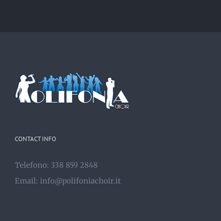
CONTACT INFO
Telefono: 338 859 2848
Email:
info@polifoniachoir.it