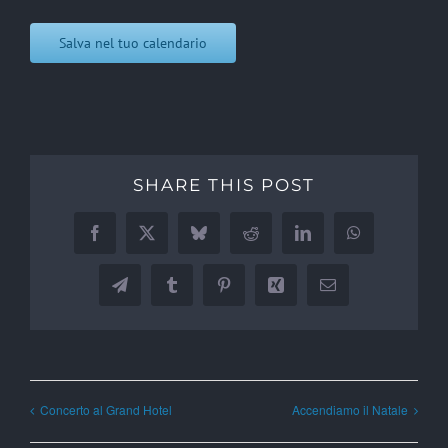
Salva nel tuo calendario
SHARE THIS POST
Facebook
X
Bluesky
Reddit
LinkedIn
WhatsApp
Telegram
Tumblr
Pinterest
Xing
Email
Concerto al Grand Hotel
Accendiamo il Natale