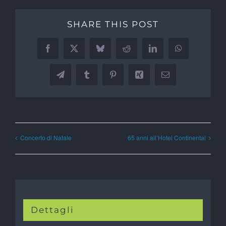
SHARE THIS POST
Facebook
X
Bluesky
Reddit
LinkedIn
WhatsApp
Telegram
Tumblr
Pinterest
Xing
Email
Concerto di Natale
65 anni all’Hotel Continental
Dettagli