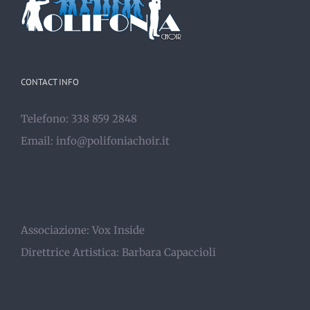
CONTACT INFO
Telefono: 338 859 2848
Email:
info@polifoniachoir.it
Associazione:
Vox Inside
Direttrice Artistica:
Barbara Capaccioli