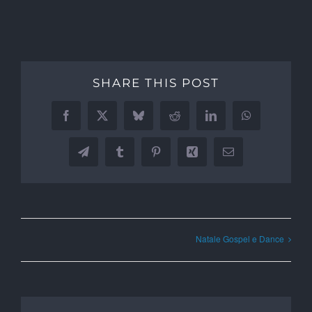
SHARE THIS POST
Facebook
X
Bluesky
Reddit
LinkedIn
WhatsApp
Telegram
Tumblr
Pinterest
Xing
Email
Natale Gospel e Dance