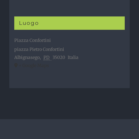
Luogo
Piazza Confortini
piazza Pietro Confortini
Albignasego
,
PD
35020
Italia
+ Google Maps