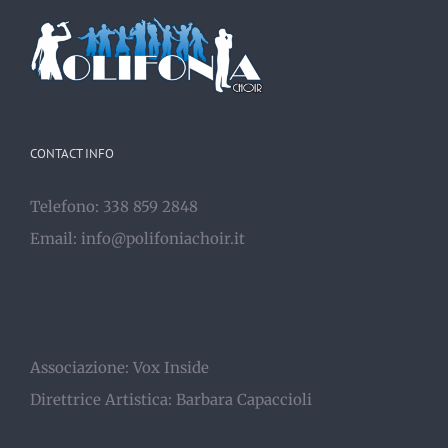
CONTACT INFO
Telefono: 338 859 2848
Email:
info@polifoniachoir.it
Associazione:
Vox Inside
Direttrice Artistica:
Barbara Capaccioli