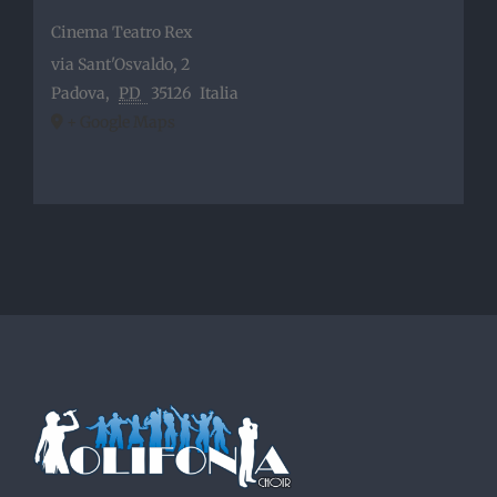
Cinema Teatro Rex
via Sant'Osvaldo, 2
Padova
,
PD
35126
Italia
+ Google Maps