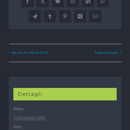
Facebook
X
Bluesky
Reddit
LinkedIn
WhatsApp
Telegram
Tumblr
Pinterest
Xing
Email
We Are the World 2018
Festa di Natale
Dettagli
Data:
7 Dicembre 2018
Ora: