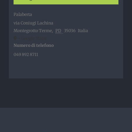
Palaberta
via Coniugi Lachina
Montegrotto Terme
,
PD
35036
Italia
+ Google Maps
Numero di telefono
049 892 8711