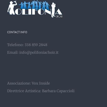
CONTACT INFO
Telefono: 338 859 2848
Email:
info@polifoniachoir.it
Associazione:
Vox Inside
Direttrice Artistica:
Barbara Capaccioli