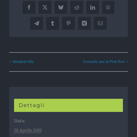
Facebook
X
Bluesky
Reddit
LinkedIn
WhatsApp
Telegram
Tumblr
Pinterest
Xing
Email
Greatest Hits
Concerto per la Pink Run
Dettagli
Data:
18 Aprile 2019