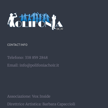
CONTACT INFO
Telefono: 338 859 2848
Email:
info@polifoniachoir.it
Associazione:
Vox Inside
Direttrice Artistica:
Barbara Capaccioli