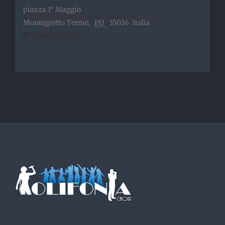
piazza 1° Maggio
Montegrotto Terme
,
PD
35036
Italia
+ Google Maps