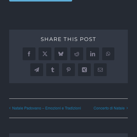
SHARE THIS POST
Facebook
X
Bluesky
Reddit
LinkedIn
WhatsApp
Telegram
Tumblr
Pinterest
Xing
Email
Natale Padovano – Emozioni e Tradizioni
Concerto di Natale