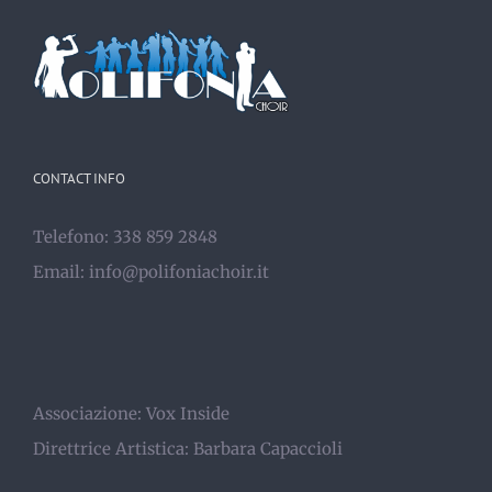
CONTACT INFO
Telefono: 338 859 2848
Email:
info@polifoniachoir.it
Associazione:
Vox Inside
Direttrice Artistica:
Barbara Capaccioli